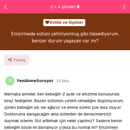
2
<
4
gönderi
Evlilik ve İlişkiler
Emzirmede sütüm yetmiyormuş gibi hissediyorum,
benzer durum yaşayan var mı?
Paylaş
Y
YeniAnneSoruyor
25 May
Merhaba anneler, ben bebeğim 2 aylık ve emzirme konusunda
biraz tedirginim. Bazen sütümün yeterli olmadığını düşünüyorum,
çünkü bebeğim sık sık ağlıyor ve emme süresi çok kısa oluyor.
Doktoruma danışacağım ama sizlerden de deneyimlerinizi
duymak isterim. Süt arttırmak için neler yaptınız? Sadece benim
bebeğim böyle mi davranıyor yoksa bu normal mi? Emzirirken