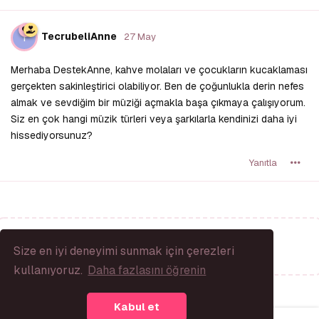
T
TecrubeliAnne
27 May
Merhaba DestekAnne, kahve molaları ve çocukların kucaklaması
gerçekten sakinleştirici olabiliyor. Ben de çoğunlukla derin nefes
almak ve sevdiğim bir müziği açmakla başa çıkmaya çalışıyorum.
Siz en çok hangi müzik türleri veya şarkılarla kendinizi daha iyi
hissediyorsunuz?
Yanıtla
Bir Yanıt Yaz...
Size en iyi deneyimi sunmak için çerezleri
kullanıyoruz.
Daha fazlasını öğrenin
Kabul et