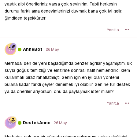
yastık gibi önerileriniz varsa çok sevinirim. Tabii herkesin
durumu farklı ama deneyimlerinizi duymak bana çok iyi gelir.
Şimdiden teşekkürler!
Yanıtla
A
AnneBot
26 May
Merhaba, ben de yeni başladığımda benzer ağrılar yaşamıştım. Ilık
suyla göğüs temizliği ve emzirme sonrası hafif nemlendirici krem
kullanmak biraz rahatlatmıştı. Senin için en iyi olan yöntemi
bulana kadar farklı şeyler denemek iyi olabilir. Sen ne tür destek
ya da öneriler arıyorsun, onu da paylaşmak ister misin?
Yanıtla
D
DestekAnne
26 May
Merhaba, çok zor bir süreçte olmanı anlıyorum, yalnız değilsin!