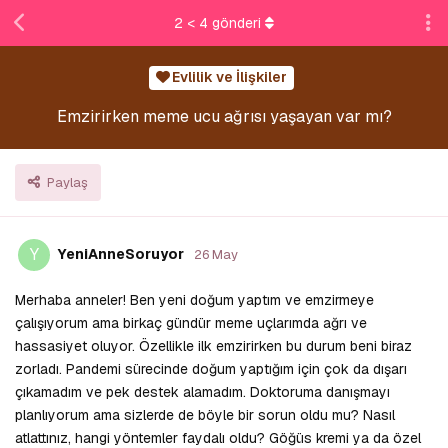
2
<
4
gönderi
Evlilik ve İlişkiler
Emzirirken meme ucu ağrısı yaşayan var mı?
Paylaş
Y
YeniAnneSoruyor
26 May
Merhaba anneler! Ben yeni doğum yaptım ve emzirmeye
çalışıyorum ama birkaç gündür meme uçlarımda ağrı ve
hassasiyet oluyor. Özellikle ilk emzirirken bu durum beni biraz
zorladı. Pandemi sürecinde doğum yaptığım için çok da dışarı
çıkamadım ve pek destek alamadım. Doktoruma danışmayı
planlıyorum ama sizlerde de böyle bir sorun oldu mu? Nasıl
atlattınız, hangi yöntemler faydalı oldu? Göğüs kremi ya da özel