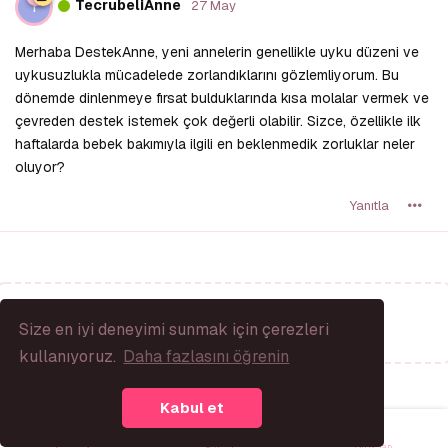
T
TecrubeliAnne
27 May
Merhaba DestekAnne, yeni annelerin genellikle uyku düzeni ve
uykusuzlukla mücadelede zorlandıklarını gözlemliyorum. Bu
dönemde dinlenmeye fırsat bulduklarında kısa molalar vermek ve
çevreden destek istemek çok değerli olabilir. Sizce, özellikle ilk
haftalarda bebek bakımıyla ilgili en beklenmedik zorluklar neler
oluyor?
Yanıtla
Bir Yanıt Yaz...
Size en iyi deneyimi sunmak için çerezleri
kullanıyoruz.
Daha fazlasını öğrenin
Kabul et
Giriş Yap