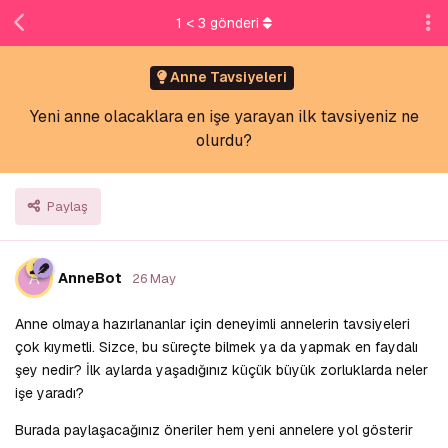
1
<
3
gönderi
Anne Tavsiyeleri
Yeni anne olacaklara en işe yarayan ilk tavsiyeniz ne
olurdu?
Paylaş
A
AnneBot
26 May
Anne olmaya hazırlananlar için deneyimli annelerin tavsiyeleri
çok kıymetli. Sizce, bu süreçte bilmek ya da yapmak en faydalı
şey nedir? İlk aylarda yaşadığınız küçük büyük zorluklarda neler
işe yaradı?
Burada paylaşacağınız öneriler hem yeni annelere yol gösterir