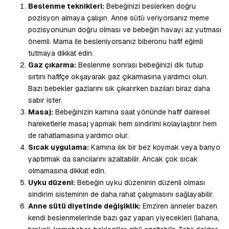
Beslenme teknikleri:
Bebeğinizi beslerken doğru
pozisyon almaya çalışın. Anne sütü veriyorsanız meme
pozisyonunun doğru olması ve bebeğin havayı az yutması
önemli. Mama ile besleniyorsanız biberonu hafif eğimli
tutmaya dikkat edin.
Gaz çıkarma:
Beslenme sonrası bebeğinizi dik tutup
sırtını hafifçe okşayarak gaz çıkarmasına yardımcı olun.
Bazı bebekler gazlarını sık çıkarırken bazıları biraz daha
sabır ister.
Masaj:
Bebeğinizin karnına saat yönünde hafif dairesel
hareketlerle masaj yapmak hem sindirimi kolaylaştırır hem
de rahatlamasına yardımcı olur.
Sıcak uygulama:
Karnına ılık bir bez koymak veya banyo
yaptırmak da sancılarını azaltabilir. Ancak çok sıcak
olmamasına dikkat edin.
Uyku düzeni:
Bebeğin uyku düzeninin düzenli olması
sindirim sisteminin de daha rahat çalışmasını sağlayabilir.
Anne sütü diyetinde değişiklik:
Emziren anneler bazen
kendi beslenmelerinde bazı gaz yapan yiyecekleri (lahana,