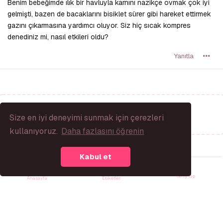
Benim bebeğimde ılık bir havluyla karnını nazikçe ovmak çok iyi
gelmişti, bazen de bacaklarını bisiklet sürer gibi hareket ettirmek
gazını çıkarmasına yardımcı oluyor. Siz hiç sıcak kompres
denediniz mi, nasıl etkileri oldu?
Yanıtla
Bir Yanıt Yaz...
Size en iyi deneyimi sunmak için çerezleri
kullanıyoruz.
Daha fazlasını öğrenin
Kabul et
Giriş Yap
Anasayfa
Etiketler