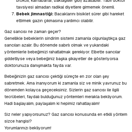
brokoli, karnabahar, baklagiller gibi) azaltabilir. Tabii doktor
tavsiyesi almadan radikal diyetlere girmemek önemli.
Bebek jimnastiği:
Bacaklarını bisiklet sürer gibi hareket
ettirmek gazın çıkmasına yardımcı olabilir.
Gaz sancısı ne zaman geçer?
Genellikle bebeklerin sindirim sistemi zamanla olgunlaştıkça gaz
sancıları azalır. Bu dönemde sabırlı olmak ve yukarıdaki
yöntemlerle bebeğimizi rahatlatmak gerekiyor. Elbette sancılar
şiddetliyse veya bebeğiniz başka şikayetler de gösteriyorsa
doktorunuza danışmakta fayda var.
Bebeğinizin gaz sancısı çektiği süreçte en zor olan şey
sabretmek. Ama inanıyorum ki zamanla siz ve minik yavrunuz bu
dönemden kolayca geçeceksiniz. Sizlerin gaz sancısı ile ilgili
tecrübeleri, faydalı bulduğunuz yöntemleri merakla bekliyorum.
Hadi başlayalım, paylaşalım ki hepimiz rahatlayalım!
Siz neler yapıyorsunuz? Gaz sancısı konusunda en etkili yöntem
sizce hangisi?
Yorumlarınızı bekliyorum!