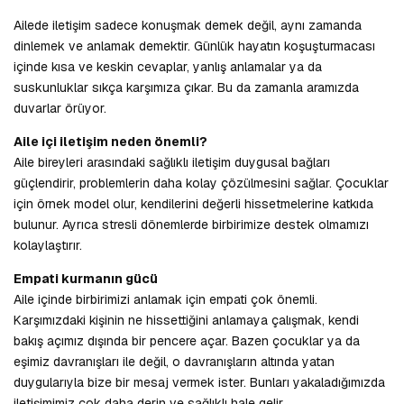
Ailede iletişim sadece konuşmak demek değil, aynı zamanda
dinlemek ve anlamak demektir. Günlük hayatın koşuşturmacası
içinde kısa ve keskin cevaplar, yanlış anlamalar ya da
suskunluklar sıkça karşımıza çıkar. Bu da zamanla aramızda
duvarlar örüyor.
Aile içi iletişim neden önemli?
Aile bireyleri arasındaki sağlıklı iletişim duygusal bağları
güçlendirir, problemlerin daha kolay çözülmesini sağlar. Çocuklar
için örnek model olur, kendilerini değerli hissetmelerine katkıda
bulunur. Ayrıca stresli dönemlerde birbirimize destek olmamızı
kolaylaştırır.
Empati kurmanın gücü
Aile içinde birbirimizi anlamak için empati çok önemli.
Karşımızdaki kişinin ne hissettiğini anlamaya çalışmak, kendi
bakış açımız dışında bir pencere açar. Bazen çocuklar ya da
eşimiz davranışları ile değil, o davranışların altında yatan
duygularıyla bize bir mesaj vermek ister. Bunları yakaladığımızda
iletişimimiz çok daha derin ve sağlıklı hale gelir.