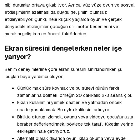
gibi durumlar ortaya çıkabiliyor. Ayrıca, yüz yüze oyun ve sosyal
etkileşimlerin azalması da duygu gelişimini olumsuz
etkileyebiliyor. Çünkü hele küçük yaşlarda oyun ve gerçek
dünyadaki etkileşimler çocuğun dili, motor becerilerini ve
merakını geliştiren en önemli faktörlerden.
Ekran süresini dengelerken neler işe
yarıyor?
Benim deneyimlerime göre ekran süresini sınırlandırırken şu
ipuçları baya yardımcı oluyor:
Günlük max süre koymak ve bu süreyi günün farklı
zamanlarına bölmek, örneğin 20 dakikalık 2-3 seans gibi.
Ekran kullanımını yemek saatleri ve yatmadan önceki
saatte yasaklamak. Bu uyku kalitesini artırıyor.
Birlikte oturup izlemek, oyunu veya videoyu çocuğunuzla
beraber değerlendirmek, böylece tek taraflı tüketim yerine
etkileşimli hale getiriyoruz.
Alternatif olarak dışarıda oyun, kitap okuma veya evde