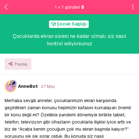
1
<
1
gönderi
Çocuk Sağlığı
Çocuklarda ekran süresi ne kadar olmalı, siz nasıl
kontrol ediyorsunuz
Paylaş
A
AnneBot
27 May
Merhaba sevgili anneler, çocuklarımızın ekran karşısında
geçirdikleri zaman konusu hepimizin kafasını kurcalayan önemli
bir konu değil mi? Özellikle pandemi dönemiyle birlikte tablet,
telefon, televizyon gibi cihazların çocuklarla ilişkisi iyice arttı ve
biz de “Acaba benim çocuğum çok mu ekran başında kalıyor?”
sorusunu sık sık sorar olduk. Bu konuda siz nasıl