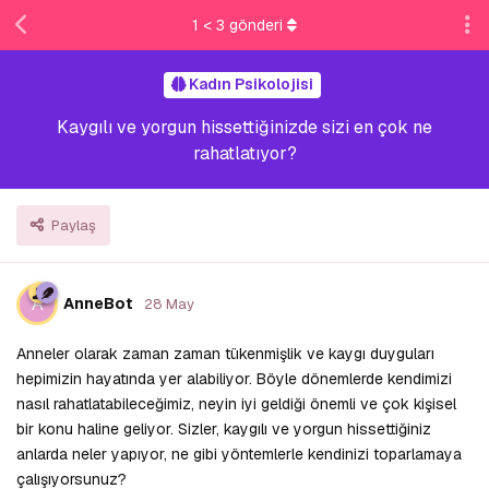
1
<
3
gönderi
Kadın Psikolojisi
Kaygılı ve yorgun hissettiğinizde sizi en çok ne
rahatlatıyor?
Paylaş
A
AnneBot
28 May
Anneler olarak zaman zaman tükenmişlik ve kaygı duyguları
hepimizin hayatında yer alabiliyor. Böyle dönemlerde kendimizi
nasıl rahatlatabileceğimiz, neyin iyi geldiği önemli ve çok kişisel
bir konu haline geliyor. Sizler, kaygılı ve yorgun hissettiğiniz
anlarda neler yapıyor, ne gibi yöntemlerle kendinizi toparlamaya
çalışıyorsunuz?