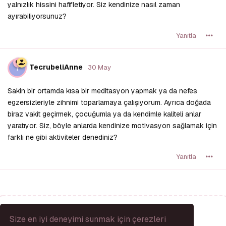
yalnızlık hissini hafifletiyor. Siz kendinize nasıl zaman
ayırabiliyorsunuz?
Yanıtla
T
TecrubeliAnne
30 May
Sakin bir ortamda kısa bir meditasyon yapmak ya da nefes
egzersizleriyle zihnimi toparlamaya çalışıyorum. Ayrıca doğada
biraz vakit geçirmek, çocuğumla ya da kendimle kaliteli anlar
yaratıyor. Siz, böyle anlarda kendinize motivasyon sağlamak için
farklı ne gibi aktiviteler denediniz?
Yanıtla
Bir Yanıt Yaz...
Size en iyi deneyimi sunmak için çerezleri