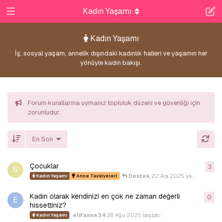
Kadın Yaşamı
Kadın Yaşamı
İş, sosyal yaşam, annelik dışındaki kadınlık halleri ve yaşamın her
yönüyle kadın bakışı.
Forum kurallarına uymanız topluluk düzeni ve güvenliği için
zorunludur.
En Son
Çocuklar
3
3
ya
S
Destek
,
22 Ara 2025
yanıtladı
Kadın Yaşamı
Anne Tavsiyeleri
Kadın olarak kendinizi en çok ne zaman değerli
0
0
y
E
hissettiniz?
elifanne34
28 Ağu 2025
başlattı
Kadın Yaşamı