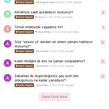
dilekgebeyim
28 Ağu 2025
başlattı
Kadın Yaşamı
Kendinize vakit ayırabiliyor musunuz?
3
3
ya
R
duru
,
9 Tem 2025
yanıtladı
Kadın Yaşamı
Cinsel isteksizlik yaşadınız mı?
1
1
ya
E
Denefiko
,
6 Tem 2025
yanıtladı
Kadın Yaşamı
Size “sessiz ol” denilen en erken zamanı hatırlıyor
0
0
y
musunuz?
Denefiko
5 Tem 2025
başlattı
Kadın Yaşamı
Kadın kimliğini ilk kez ne zaman sorguladınız?
0
0
y
Denefiko
5 Tem 2025
başlattı
Kadın Yaşamı
Sabahları ilk düşündüğünüz şey sizin kim
0
0
y
olduğunuzu ne kadar yansıtıyor?
Denefiko
5 Tem 2025
başlattı
Kadın Yaşamı
Daha Fazla Yükle