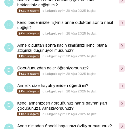
0
0
y
D
beklentiniz değişti mi?
dilekgebeyim
28 Ağu 2025
başlattı
Kadın Yaşamı
Kendi bedeninizle ilişkiniz anne olduktan sonra nasıl
0
0
y
D
değişti?
dilekgebeyim
28 Ağu 2025
başlattı
Kadın Yaşamı
Anne olduktan sonra kadın kimliğinizi ikinci plana
0
0
y
D
attığınızı düşünüyor musunuz?
dilekgebeyim
28 Ağu 2025
başlattı
Kadın Yaşamı
Çocuğunuzdan neler öğreniyorsunuz?
0
0
y
D
dilekgebeyim
28 Ağu 2025
başlattı
Kadın Yaşamı
Annelik size hayatı yeniden öğretti mi?
0
0
y
D
dilekgebeyim
28 Ağu 2025
başlattı
Kadın Yaşamı
Kendi annenizden gördüğünüz hangi davranışları
0
0
y
D
çocuğunuza yansıtıyorsunuz?
dilekgebeyim
28 Ağu 2025
başlattı
Kadın Yaşamı
Anne olmadan önceki hayatınızı özlüyor musunuz?
0
0
y
D