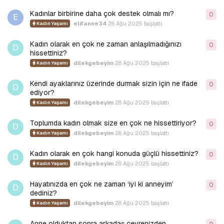
Kadınlar birbirine daha çok destek olmalı mı?
0
0
y
E
elifanne34
28 Ağu 2025
başlattı
Kadın Yaşamı
Kadın olarak en çok ne zaman anlaşılmadığınızı
0
0
y
D
hissettiniz?
dilekgebeyim
28 Ağu 2025
başlattı
Kadın Yaşamı
Kendi ayaklarınız üzerinde durmak sizin için ne ifade
0
0
y
D
ediyor?
dilekgebeyim
28 Ağu 2025
başlattı
Kadın Yaşamı
Toplumda kadın olmak size en çok ne hissettiriyor?
0
0
y
D
dilekgebeyim
28 Ağu 2025
başlattı
Kadın Yaşamı
Kadın olarak en çok hangi konuda güçlü hissettiniz?
0
0
y
D
dilekgebeyim
28 Ağu 2025
başlattı
Kadın Yaşamı
Hayatınızda en çok ne zaman ‘iyi ki anneyim’
0
0
y
D
dediniz?
dilekgebeyim
28 Ağu 2025
başlattı
Kadın Yaşamı
Anne olduktan sonra arkadaş çevrenizden