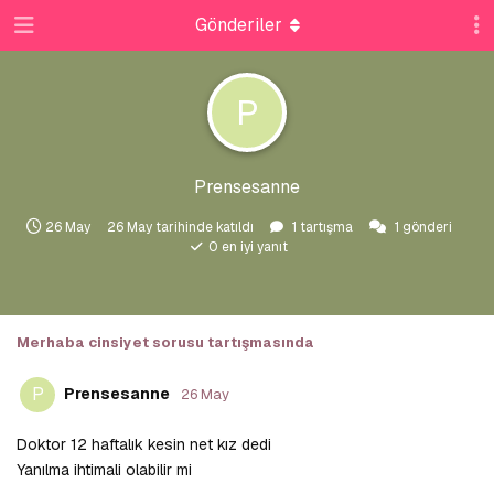
Gönderiler
P
Prensesanne
26 May
26 May
tarihinde katıldı
1
tartışma
1
gönderi
0
en iyi yanıt
Merhaba cinsiyet sorusu
tartışmasında
P
Prensesanne
26 May
Doktor 12 haftalık kesin net kız dedi
Yanılma ihtimali olabilir mi