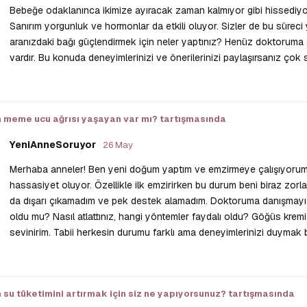
Bebeğe odaklanınca ikimize ayıracak zaman kalmıyor gibi hissediyo
Sanırım yorgunluk ve hormonlar da etkili oluyor. Sizler de bu süreci y
aranızdaki bağı güçlendirmek için neler yaptınız? Henüz doktoruma d
vardır. Bu konuda deneyimlerinizi ve önerilerinizi paylaşırsanız çok s
n meme ucu ağrısı yaşayan var mı?
tartışmasında
YeniAnneSoruyor
26 May
Merhaba anneler! Ben yeni doğum yaptım ve emzirmeye çalışıyorum
hassasiyet oluyor. Özellikle ilk emzirirken bu durum beni biraz zor
da dışarı çıkamadım ve pek destek alamadım. Doktoruma danışmayı 
oldu mu? Nasıl atlattınız, hangi yöntemler faydalı oldu? Göğüs kremi
sevinirim. Tabii herkesin durumu farklı ama deneyimlerinizi duymak b
 su tüketimini artırmak için siz ne yapıyorsunuz?
tartışmasında