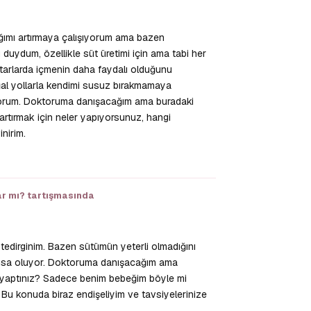
ığımı artırmaya çalışıyorum ama bazen
ydum, özellikle süt üretimi için ama tabi her
ktarlarda içmenin daha faydalı olduğunu
doğal yollarla kendimi susuz bırakmamaya
orum. Doktoruma danışacağım ama buradaki
artırmak için neler yapıyorsunuz, hangi
nirim.
Yanıtla
r mı?
tartışmasında
edirginim. Bazen sütümün yeterli olmadığını
kısa oluyor. Doktoruma danışacağım ama
er yaptınız? Sadece benim bebeğim böyle mi
 Bu konuda biraz endişeliyim ve tavsiyelerinize