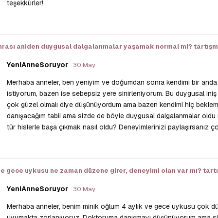
teşekkürler!
rası aniden duygusal dalgalanmalar yaşamak normal mi?
tartış
YeniAnneSoruyor
30 May
Merhaba anneler, ben yeniyim ve doğumdan sonra kendimi bir and
istiyorum, bazen ise sebepsiz yere sinirleniyorum. Bu duygusal iniş çı
çok güzel olmalı diye düşünüyordum ama bazen kendimi hiç beklem
danışacağım tabii ama sizde de böyle duygusal dalgalanmalar oldu 
tür hislerle başa çıkmak nasıl oldu? Deneyimlerinizi paylaşırsanız ço
e gece uykusu ne zaman düzene girer, deneyimi olan var mı?
tart
YeniAnneSoruyor
30 May
Merhaba anneler, benim minik oğlum 4 aylık ve gece uykusu çok düz
uyumakta zorlanıyoruz. Doktoruma danışmayı düşünüyorum ama sizl