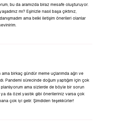
rum, bu da aramızda biraz mesafe oluşturuyor.
aşadınız mı? Eşinizle nasıl başa çıktınız,
anışmadım ama belki iletişim önerileri olanlar
evinirim.
Yanıtla
 ama birkaç gündür meme uçlarımda ağrı ve
ladı. Pandemi sürecinde doğum yaptığım için çok
planlıyorum ama sizlerde de böyle bir sorun
 ya da özel yastık gibi önerileriniz varsa çok
ana çok iyi gelir. Şimdiden teşekkürler!
Yanıtla