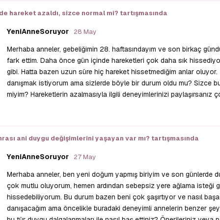
e hareket azaldı, sizce normal mi?
tartışmasında
YeniAnneSoruyor
28 May
Merhaba anneler, gebeliğimin 28. haftasındayım ve son birkaç gündü
fark ettim. Daha önce gün içinde hareketleri çok daha sık hissediy
gibi. Hatta bazen uzun süre hiç hareket hissetmediğim anlar oluyo
danışmak istiyorum ama sizlerde böyle bir durum oldu mu? Sizce bu
miyim? Hareketlerin azalmasıyla ilgili deneyimlerinizi paylaşırsanız ç
ası ani duygu değişimlerini yaşayan var mı?
tartışmasında
YeniAnneSoruyor
27 May
Merhaba anneler, ben yeni doğum yapmış biriyim ve son günlerde du
çok mutlu oluyorum, hemen ardından sebepsiz yere ağlama isteği g
hissedebiliyorum. Bu durum bazen beni çok şaşırtıyor ve nasıl başa
danışacağım ama öncelikle buradaki deneyimli annelerin benzer şey
bu tür duygu dalgalanmaları ile nasıl baş ettiniz? Önerileriniz veya