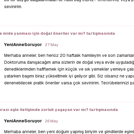
sevinirim.
e mide yanması için doğal öneriler var mı?
tartışmasında
YeniAnneSoruyor
27 May
Merhaba anneler, ben henüz 20 haftalık hamileyim ve son zamanla
Doktoruma danışacağım ama sizlerin de doğal veya evde uyguladığı
denediklerimden hafiflemek için küçük ve sık yemekler yemeye çalı
yatarken başımı biraz yükseltmek iyi geliyor gibi. Siz olsanız ne yap
denenebilecek pratik öneriler varsa çok sevinirim. Tecrübelerinizi pa
ası eşle iletişimde zorluk yaşayan var mı?
tartışmasında
YeniAnneSoruyor
26 May
Merhaba anneler, ben yeni doğum yapmış biriyim ve şimdilerde eşim