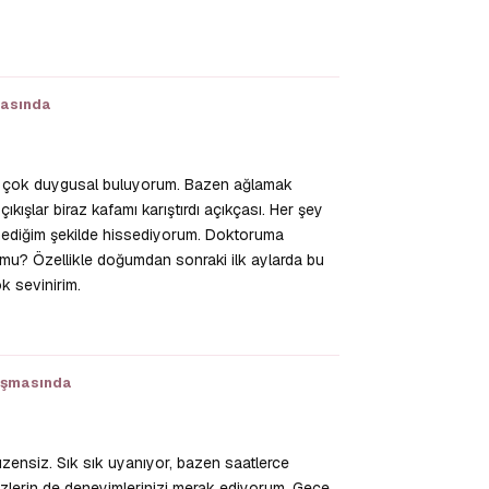
Yanıtla
masında
a çok duygusal buluyorum. Bazen ağlamak
kışlar biraz kafamı karıştırdı açıkçası. Her şey
ediğim şekilde hissediyorum. Doktoruma
mu? Özellikle doğumdan sonraki ilk aylarda bu
k sevinirim.
Yanıtla
ışmasında
ensiz. Sık sık uyanıyor, bazen saatlerce
erin de deneyimlerinizi merak ediyorum. Gece