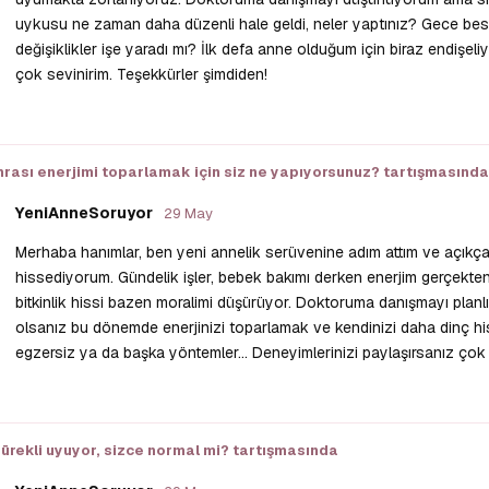
uykusu ne zaman daha düzenli hale geldi, neler yaptınız? Gece bes
değişiklikler işe yaradı mı? İlk defa anne olduğum için biraz endişe
çok sevinirim. Teşekkürler şimdiden!
rası enerjimi toparlamak için siz ne yapıyorsunuz?
tartışmasında
YeniAnneSoruyor
29 May
Merhaba hanımlar, ben yeni annelik serüvenine adım attım ve açık
hissediyorum. Gündelik işler, bebek bakımı derken enerjim gerçekten
bitkinlik hissi bazen moralimi düşürüyor. Doktoruma danışmayı planlı
olsanız bu dönemde enerjinizi toparlamak ve kendinizi daha dinç hi
egzersiz ya da başka yöntemler… Deneyimlerinizi paylaşırsanız çok 
rekli uyuyor, sizce normal mi?
tartışmasında