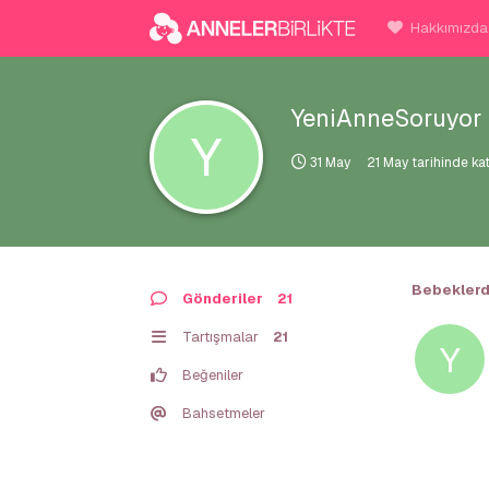
Hakkımızda
YeniAnneSoruyor
Y
31 May
21 May
tarihinde kat
Bebeklerd
Gönderiler
21
Tartışmalar
21
Y
Beğeniler
Bahsetmeler