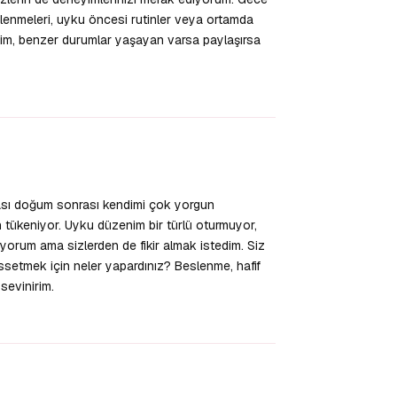
lenmeleri, uyku öncesi rutinler veya ortamda
liyim, benzer durumlar yaşayan varsa paylaşırsa
Yanıtla
çası doğum sonrası kendimi çok yorgun
 tükeniyor. Uyku düzenim bir türlü oturmuyor,
yorum ama sizlerden de fikir almak istedim. Siz
ssetmek için neler yapardınız? Beslenme, hafif
sevinirim.
Yanıtla