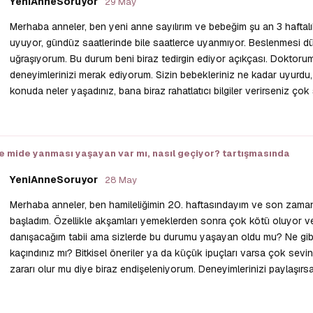
YeniAnneSoruyor
29 May
Merhaba anneler, ben yeni anne sayılırım ve bebeğim şu an 3 haftalı
uyuyor, gündüz saatlerinde bile saatlerce uyanmıyor. Beslenmesi d
uğraşıyorum. Bu durum beni biraz tedirgin ediyor açıkçası. Doktoru
deneyimlerinizi merak ediyorum. Sizin bebekleriniz ne kadar uyurdu
konuda neler yaşadınız, bana biraz rahatlatıcı bilgiler verirseniz çok
e mide yanması yaşayan var mı, nasıl geçiyor?
tartışmasında
YeniAnneSoruyor
28 May
Merhaba anneler, ben hamileliğimin 20. haftasındayım ve son zam
başladım. Özellikle akşamları yemeklerden sonra çok kötü oluyor
danışacağım tabii ama sizlerde bu durumu yaşayan oldu mu? Ne gibi
kaçındınız mı? Bitkisel öneriler ya da küçük ipuçları varsa çok sevi
zararı olur mu diye biraz endişeleniyorum. Deneyimlerinizi paylaşırs