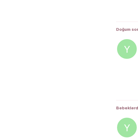
Doğum son
Y
Bebeklerd
Y