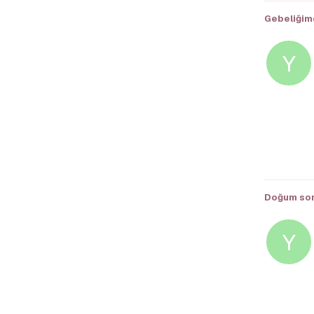
Gebeliğimd
Y
Doğum sonr
Y