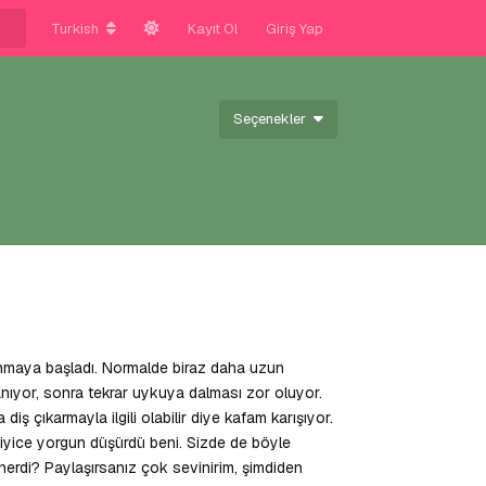
Turkish
Kayıt Ol
Giriş Yap
Seçenekler
anmaya başladı. Normalde biraz daha uzun
nıyor, sonra tekrar uykuya dalması zor oluyor.
çıkarmayla ilgili olabilir diye kafam karışıyor.
iyice yorgun düşürdü beni. Sizde de böyle
erdi? Paylaşırsanız çok sevinirim, şimdiden