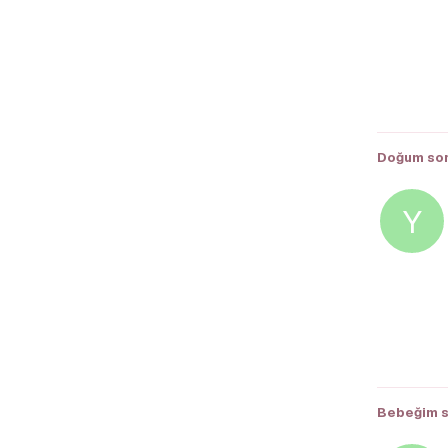
Doğum son
Y
Bebeğim sü