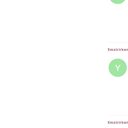
Emzirirke
Y
Emzirirken