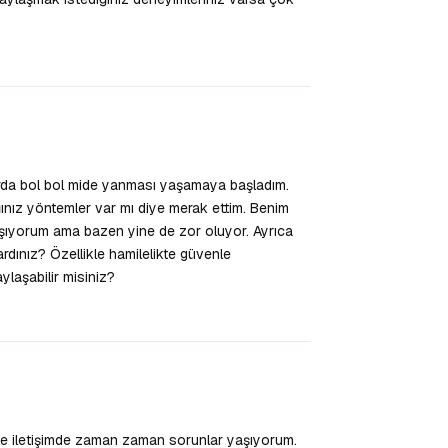
Yanıtla
rda bol bol mide yanması yaşamaya başladım.
nız yöntemler var mı diye merak ettim. Benim
şıyorum ama bazen yine de zor oluyor. Ayrıca
ardınız? Özellikle hamilelikte güvenle
ylaşabilir misiniz?
Yanıtla
le iletişimde zaman zaman sorunlar yaşıyorum.