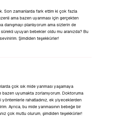
k. Son zamanlarda fark ettim ki çok fazla
üzenli ama bazen uyanması için gerçekten
ma danışmayı planlıyorum ama sizlerin de
, sürekli uyuyan bebekler oldu mu aranızda? Bu
 sevinirim. Şimdiden teşekkürler!
Yanıtla
anlarda çok sık mide yanması yaşamaya
 ve bazen uyumakta zorlanıyorum. Doktoruma
 yöntemlerle rahatladınız, ek yiyeceklerden
nirim. Ayrıca, bu mide yanmasının bebeğe bir
anız çok mutlu olurum, şimdiden teşekkürler!
Yanıtla