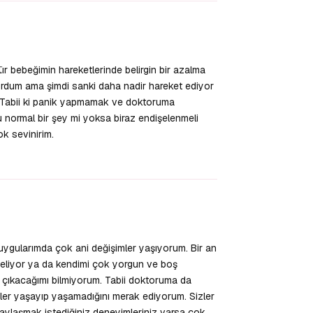
r bebeğimin hareketlerinde belirgin bir azalma
ordum ama şimdi sanki daha nadir hareket ediyor
r. Tabii ki panik yapmamak ve doktoruma
 normal bir şey mi yoksa biraz endişelenmeli
ok sevinirim.
Yanıtla
ygularımda çok ani değişimler yaşıyorum. Bir an
eliyor ya da kendimi çok yorgun ve boş
 çıkacağımı bilmiyorum. Tabii doktoruma da
ler yaşayıp yaşamadığını merak ediyorum. Sizler
 paylaşmak istediğiniz deneyimleriniz varsa çok