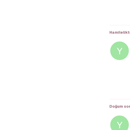
Hamilelikt
Y
Doğum sonr
Y