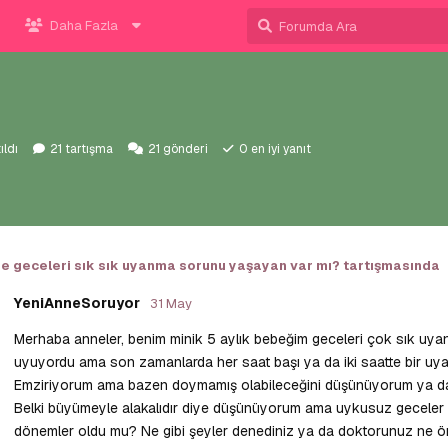
Daha Fazla
ıldı
21
tartışma
21
gönderi
0
en iyi yanıt
e geceleri sık sık uyanma sorunu yaşayan var mı?
tartışmasında
YeniAnneSoruyor
31 May
Merhaba anneler, benim minik 5 aylık bebeğim geceleri çok sık uy
uyuyordu ama son zamanlarda her saat başı ya da iki saatte bir uya
Emziriyorum ama bazen doymamış olabileceğini düşünüyorum ya da diş 
Belki büyümeyle alakalıdır diye düşünüyorum ama uykusuz geceler 
dönemler oldu mu? Ne gibi şeyler denediniz ya da doktorunuz ne ön