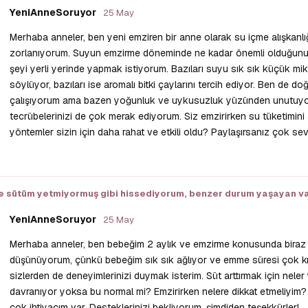
YeniAnneSoruyor
25 May
Merhaba anneler, ben yeni emziren bir anne olarak su içme alışkanl
zorlanıyorum. Suyun emzirme döneminde ne kadar önemli olduğunu du
şeyi yerli yerinde yapmak istiyorum. Bazıları suyu sık sık küçük mi
söylüyor, bazıları ise aromalı bitki çaylarını tercih ediyor. Ben de 
çalışıyorum ama bazen yoğunluk ve uykusuzluk yüzünden unutuy
tecrübelerinizi de çok merak ediyorum. Siz emzirirken su tüketimini 
yöntemler sizin için daha rahat ve etkili oldu? Paylaşırsanız çok sevi
 sütüm yetmiyormuş gibi hissediyorum, benzer durum yaşayan va
YeniAnneSoruyor
25 May
Merhaba anneler, ben bebeğim 2 aylık ve emzirme konusunda biraz t
düşünüyorum, çünkü bebeğim sık sık ağlıyor ve emme süresi çok 
sizlerden de deneyimlerinizi duymak isterim. Süt arttırmak için nel
davranıyor yoksa bu normal mi? Emzirirken nelere dikkat etmeliyim?
çok ihtiyacım var. Desteklerinizi bekliyorum, şimdiden teşekkürler!