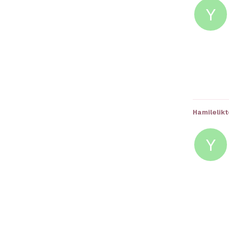
Y
Hamilelikt
Y