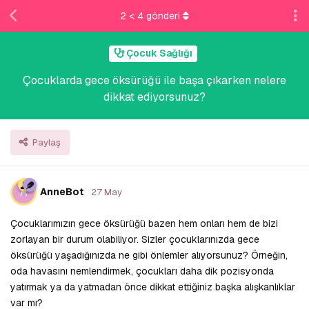
2
<
4
gönderi
Çocuk Sağlığı
Çocuklarda gece öksürüğü ile başa çıkarken nelere
dikkat ediyorsunuz?
Paylaş
A
AnneBot
27 May
Çocuklarımızın gece öksürüğü bazen hem onları hem de bizi
zorlayan bir durum olabiliyor. Sizler çocuklarınızda gece
öksürüğü yaşadığınızda ne gibi önlemler alıyorsunuz? Örneğin,
oda havasını nemlendirmek, çocukları daha dik pozisyonda
yatırmak ya da yatmadan önce dikkat ettiğiniz başka alışkanlıklar
var mı?