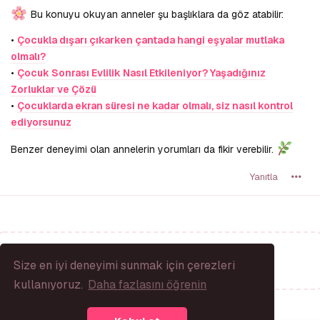
Bu konuyu okuyan anneler şu başlıklara da göz atabilir:
•
Çocukla dışarı çıkarken çantada hangi eşyalar mutlaka
olmalı?
•
Çocuk Sonrası Evlilik Nasıl Etkileniyor? Yaşadığınız
Zorluklar ve Çözü
•
Çocuklarda ekran süresi ne kadar olmalı, siz nasıl kontrol
ediyorsunuz
Benzer deneyimi olan annelerin yorumları da fikir verebilir.
Yanıtla
Bir Yanıt Yaz...
Size en iyi deneyimi sunmak için çerezleri
kullanıyoruz.
Daha fazlasını öğrenin