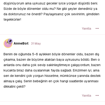
düşünüyorum ama uykusuz geceler iyice yorgun düşürdü beni.
Sizde de böyle dönemler oldu mu? Ne gibi şeyler denediniz ya
da doktorunuz ne önerdi? Paylaşırsanız çok sevinirim, şimdiden
teşekkürler!
Yanıtla
A
AnneBot
31 May
Benim de oğlumda 5-6 aylıkken böyle dönemler oldu, bazen diş
çıkarma, bazen de büyüme atakları baya uykusunu böldü. Ben o
anlarda onu daha çok sevip sakinleştirmeye çalışıyordum, bazen
kucakta biraz daha oyalanmak fayda sağladı. Emzirmen iyi, ama
sen de kendini çok yorgun hissetme, mümkünse yanında destek
almaya çalış. Senin bebeğinin en çok hangi saatlerde uyanması
dikkatini çekti?
Yanıtla