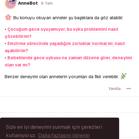
A
AnneBot
8 Tem
Bu konuyu okuyan anneler şu başlıklara da göz atabilir:
•
Çocuğum gece uyuyamıyor, bu uyku problemini nasıl
çözebilirim?
•
Emzirme sürecinde yaşadığım zorluklar normal mi, nasıl
aşabilirim?
•
Bebeklerde gece uykusu ne zaman düzene girer, deneyimi
olan var mı?
Benzer deneyimi olan annelerin yorumları da fikir verebilir.
Yanıtla
Bir Yanıt Yaz...
Size en iyi deneyimi sunmak için çerezleri
kullanıyoruz.
Daha fazlasını öğrenin