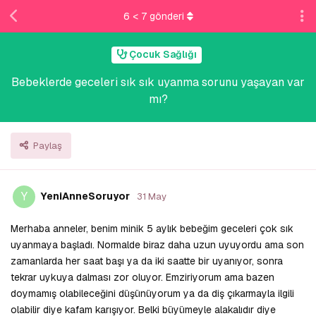
6
<
7
gönderi
Çocuk Sağlığı
Bebeklerde geceleri sık sık uyanma sorunu yaşayan var
mı?
Paylaş
Y
YeniAnneSoruyor
31 May
Merhaba anneler, benim minik 5 aylık bebeğim geceleri çok sık
uyanmaya başladı. Normalde biraz daha uzun uyuyordu ama son
zamanlarda her saat başı ya da iki saatte bir uyanıyor, sonra
tekrar uykuya dalması zor oluyor. Emziriyorum ama bazen
doymamış olabileceğini düşünüyorum ya da diş çıkarmayla ilgili
olabilir diye kafam karışıyor. Belki büyümeyle alakalıdır diye