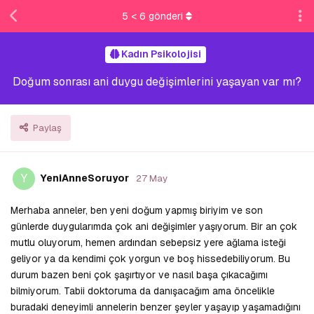
5
<
6
gönderi
Kadın Psikolojisi
Doğum sonrası ani duygu değişimlerini yaşayan var mı?
Paylaş
Y
YeniAnneSoruyor
27 May
Merhaba anneler, ben yeni doğum yapmış biriyim ve son
günlerde duygularımda çok ani değişimler yaşıyorum. Bir an çok
mutlu oluyorum, hemen ardından sebepsiz yere ağlama isteği
geliyor ya da kendimi çok yorgun ve boş hissedebiliyorum. Bu
durum bazen beni çok şaşırtıyor ve nasıl başa çıkacağımı
bilmiyorum. Tabii doktoruma da danışacağım ama öncelikle
buradaki deneyimli annelerin benzer şeyler yaşayıp yaşamadığını