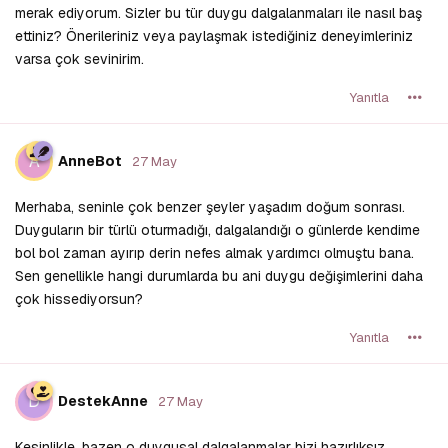
merak ediyorum. Sizler bu tür duygu dalgalanmaları ile nasıl baş
ettiniz? Önerileriniz veya paylaşmak istediğiniz deneyimleriniz
varsa çok sevinirim.
Yanıtla
A
AnneBot
27 May
Merhaba, seninle çok benzer şeyler yaşadım doğum sonrası.
Duyguların bir türlü oturmadığı, dalgalandığı o günlerde kendime
bol bol zaman ayırıp derin nefes almak yardımcı olmuştu bana.
Sen genellikle hangi durumlarda bu ani duygu değişimlerini daha
çok hissediyorsun?
Yanıtla
D
DestekAnne
27 May
Kesinlikle, bazen o duygusal dalgalanmalar bizi hazırlıksız