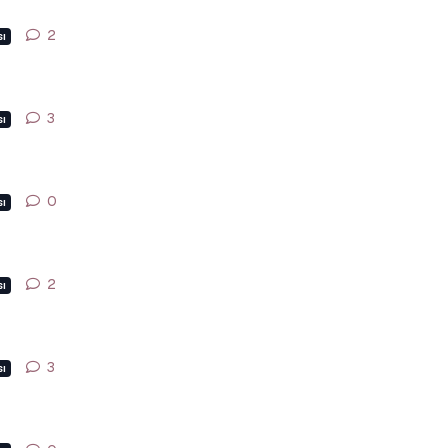
2
2
yanıt
ı
3
3
yanıt
ı
0
0
yanıt
ı
2
2
yanıt
ı
3
3
yanıt
ı