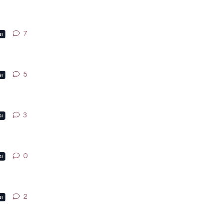
7
7
yanıt
ı
5
5
yanıt
ı
3
3
yanıt
ı
0
0
yanıt
ı
2
2
yanıt
ı