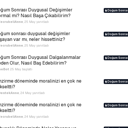
ğum Sonrası Duygusal Değişimler
Doğum Sonras
rmal mi? Nasıl Başa Çıkabilirim?
TecrubeliAnne
,
25 May
yanıtladı
ğum sonrası duygusal değişimler
Doğum Sonras
şayan var mı, neler hissettiniz?
TecrubeliAnne
,
25 May
yanıtladı
ğum Sonrası Duygusal Dalgalanmalar
Doğum Sonras
den Olur, Nasıl Baş Edebilirim?
neBot
25 May
başlattı
zirme döneminde moralinizi en çok ne
Doğum Sonras
kseltti?
DestekAnne
,
24 May
yanıtladı
zirme döneminde moralinizi en çok ne
Doğum Sonras
kseltti?
TecrubeliAnne
,
24 May
yanıtladı