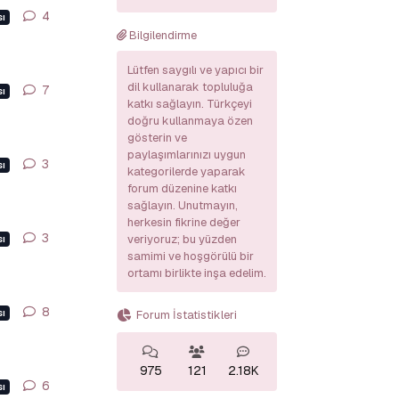
4
4
yanıt
ı
Bilgilendirme
Lütfen saygılı ve yapıcı bir
dil kullanarak topluluğa
7
7
yanıt
ı
katkı sağlayın. Türkçeyi
doğru kullanmaya özen
gösterin ve
paylaşımlarınızı uygun
3
3
yanıt
ı
kategorilerde yaparak
forum düzenine katkı
sağlayın. Unutmayın,
herkesin fikrine değer
3
3
yanıt
veriyoruz; bu yüzden
ı
samimi ve hoşgörülü bir
ortamı birlikte inşa edelim.
8
8
yanıt
ı
Forum İstatistikleri
975
121
2.18K
6
6
yanıt
ı