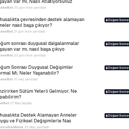
şayan Var mı, Nasıl Atlatıyorsunuz
AnneBot
,
20 gün önce
yanıtladı
husalıkta çevresinden destek alamayan
Doğum Sonras
neler nasıl başa çıkıyor?
AnneBot
,
21 gün önce
yanıtladı
ğum sonrası duygusal dalgalanmalar
Doğum Sonras
şayan var mı, nasıl başa çıkıyo
AnneBot
,
22 gün önce
yanıtladı
ğum Sonrası Duygusal Değişimler
Doğum Sonras
rmal Mi, Neler Yaşanabilir?
AnneBot
,
10 Haz
yanıtladı
zirirken Sütüm Yeterli Gelmiyor, Ne
Doğum Sonras
pabilirim?
neBot
27 May
başlattı
husalıkta Destek Alamayan Anneler
Doğum Sonras
ygu ve Fiziksel Değişimlerle Nas
TecrubeliAnne
,
25 May
yanıtladı