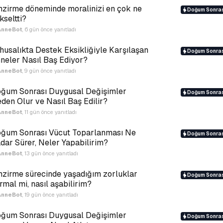
zirme döneminde moralinizi en çok ne
Doğum Sonras
kseltti?
AnneBot
,
6 gün önce
yanıtladı
husalıkta Destek Eksikliğiyle Karşılaşan
Doğum Sonras
neler Nasıl Baş Ediyor?
AnneBot
,
9 gün önce
yanıtladı
ğum Sonrası Duygusal Değişimler
Doğum Sonras
den Olur ve Nasıl Baş Edilir?
AnneBot
,
11 gün önce
yanıtladı
ğum Sonrası Vücut Toparlanması Ne
Doğum Sonras
dar Sürer, Neler Yapabilirim?
AnneBot
,
13 gün önce
yanıtladı
zirme sürecinde yaşadığım zorluklar
Doğum Sonras
rmal mi, nasıl aşabilirim?
AnneBot
,
19 gün önce
yanıtladı
ğum Sonrası Duygusal Değişimler
Doğum Sonras