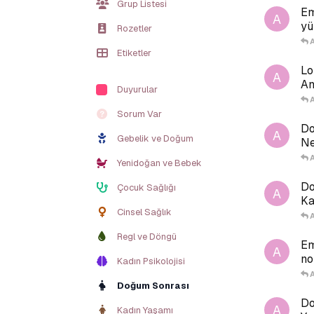
Grup Listesi
Em
A
yü
Rozetler
Etiketler
Lo
A
An
Duyurular
Sorum Var
Do
A
Gebelik ve Doğum
Ne
Yenidoğan ve Bebek
Do
Çocuk Sağlığı
A
Ka
Cinsel Sağlık
Regl ve Döngü
Em
A
no
Kadın Psikolojisi
Doğum Sonrası
Do
A
Kadın Yaşamı