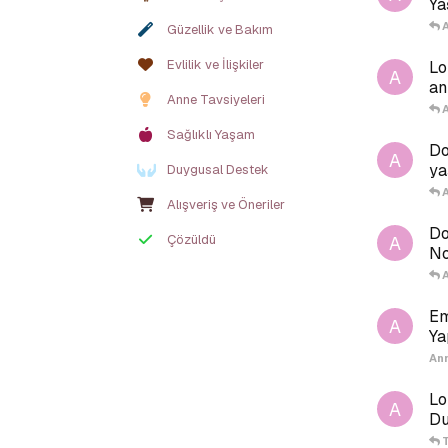
Ya
Güzellik ve Bakım
Evlilik ve İlişkiler
Lo
A
an
Anne Tavsiyeleri
Sağlıklı Yaşam
Do
A
ya
Duygusal Destek
Alışveriş ve Öneriler
Do
Çözüldü
A
No
Em
A
Ya
An
Lo
A
Du