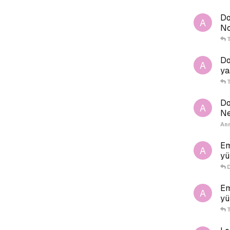
Do
A
No
Do
A
ya
Do
A
Ne
An
Em
A
yü
Em
A
yü