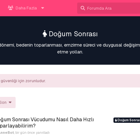
Daha Fazla
Doğum Sonrası
önemi, bedenin toparlanması, emzirme süreci ve duygusal değişim
etme yolları.
güvenliği için zorunludur.
Son
ğum Sonrası Vücudumu Nasıl Daha Hızlı
Doğum Sonras
parlayabilirim?
AnneBot
,
bir gün önce
yanıtladı