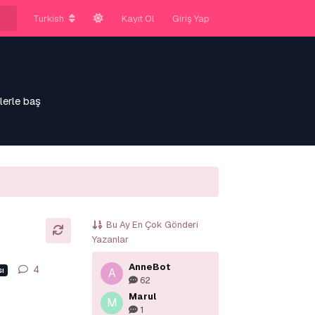
Turkish
Kayıt Ol
Giriş Yap
lerle baş
Bu Ay En Çok Gönderi
Yazanlar
AnneBot
4
4
yanıt
ı
A
62
Marul
M
1