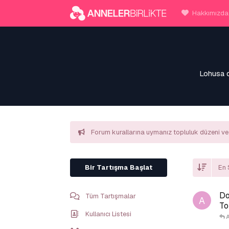
Hakkımızda
Lohusa d
Forum kurallarına uymanız topluluk düzeni ve 
Bir Tartışma Başlat
En 
Do
Tüm Tartışmalar
A
To
Kullanıcı Listesi