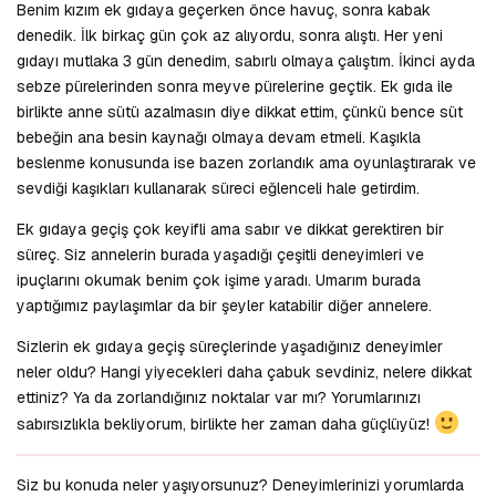
Benim kızım ek gıdaya geçerken önce havuç, sonra kabak
denedik. İlk birkaç gün çok az alıyordu, sonra alıştı. Her yeni
gıdayı mutlaka 3 gün denedim, sabırlı olmaya çalıştım. İkinci ayda
sebze pürelerinden sonra meyve pürelerine geçtik. Ek gıda ile
birlikte anne sütü azalmasın diye dikkat ettim, çünkü bence süt
bebeğin ana besin kaynağı olmaya devam etmeli. Kaşıkla
beslenme konusunda ise bazen zorlandık ama oyunlaştırarak ve
sevdiği kaşıkları kullanarak süreci eğlenceli hale getirdim.
Ek gıdaya geçiş çok keyifli ama sabır ve dikkat gerektiren bir
süreç. Siz annelerin burada yaşadığı çeşitli deneyimleri ve
ipuçlarını okumak benim çok işime yaradı. Umarım burada
yaptığımız paylaşımlar da bir şeyler katabilir diğer annelere.
Sizlerin ek gıdaya geçiş süreçlerinde yaşadığınız deneyimler
neler oldu? Hangi yiyecekleri daha çabuk sevdiniz, nelere dikkat
ettiniz? Ya da zorlandığınız noktalar var mı? Yorumlarınızı
sabırsızlıkla bekliyorum, birlikte her zaman daha güçlüyüz!
Siz bu konuda neler yaşıyorsunuz? Deneyimlerinizi yorumlarda