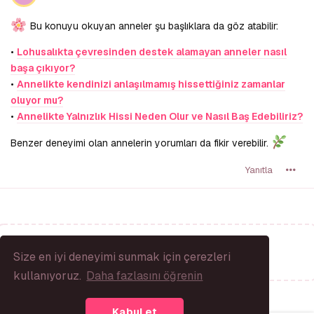
Bu konuyu okuyan anneler şu başlıklara da göz atabilir:
•
Lohusalıkta çevresinden destek alamayan anneler nasıl
başa çıkıyor?
•
Annelikte kendinizi anlaşılmamış hissettiğiniz zamanlar
oluyor mu?
•
Annelikte Yalnızlık Hissi Neden Olur ve Nasıl Baş Edebiliriz?
Benzer deneyimi olan annelerin yorumları da fikir verebilir.
Yanıtla
Bir Yanıt Yaz...
Size en iyi deneyimi sunmak için çerezleri
kullanıyoruz.
Daha fazlasını öğrenin
Kabul et