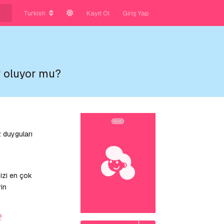
Turkish
Kayıt Ol
Giriş Yap
r oluyor mu?
 duyguları
izi en çok
rin