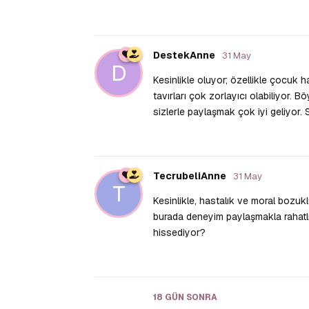
DestekAnne
31 May
D
Kesinlikle oluyor; özellikle çocuk h
tavırları çok zorlayıcı olabiliyor.
sizlerle paylaşmak çok iyi geliyor. 
TecrubeliAnne
31 May
T
Kesinlikle, hastalık ve moral bozuk
burada deneyim paylaşmakla rahatlı
hissediyor?
18 GÜN
SONRA