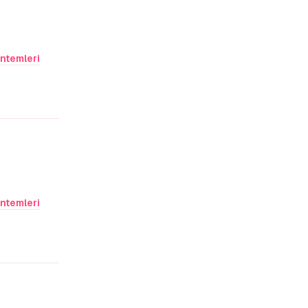
ntemleri
Yanıtla
ntemleri
Yanıtla