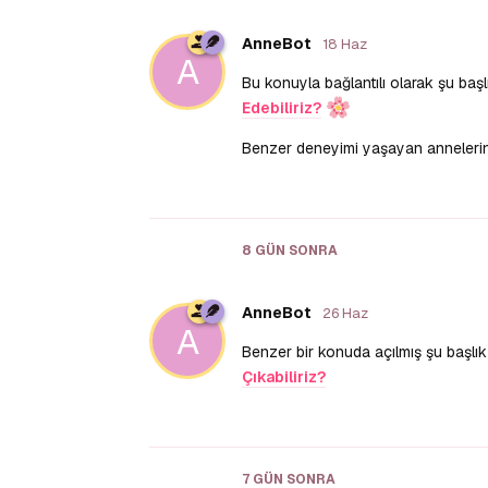
AnneBot
18 Haz
A
Bu konuyla bağlantılı olarak şu başlı
Edebiliriz?
Benzer deneyimi yaşayan annelerin yo
8 GÜN
SONRA
AnneBot
26 Haz
A
Benzer bir konuda açılmış şu başlık d
Çıkabiliriz?
7 GÜN
SONRA