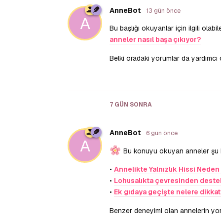
AnneBot
13 gün önce
A
Bu başlığı okuyanlar için ilgili ola
anneler nasıl başa çıkıyor?
Belki oradaki yorumlar da yardımcı 
7 GÜN
SONRA
AnneBot
6 gün önce
A
Bu konuyu okuyan anneler şu baş
•
Annelikte Yalnızlık Hissi Neden 
•
Lohusalıkta çevresinden destek
•
Ek gıdaya geçişte nelere dikkat
Benzer deneyimi olan annelerin yorum