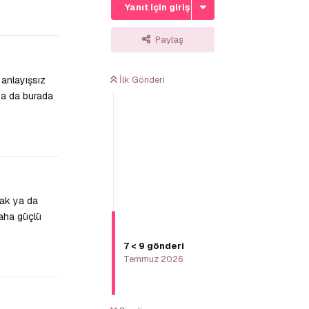
Yanıt için giriş yap
Yanıtla
Paylaş
 anlayışsız
İlk Gönderi
ya da burada
Yanıtla
mak ya da
daha güçlü
7
<
9
gönderi
Yanıtla
Temmuz 2026