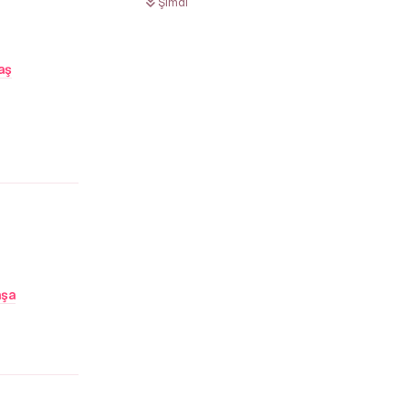
Şimdi
aş
Yanıtla
aşa
Yanıtla