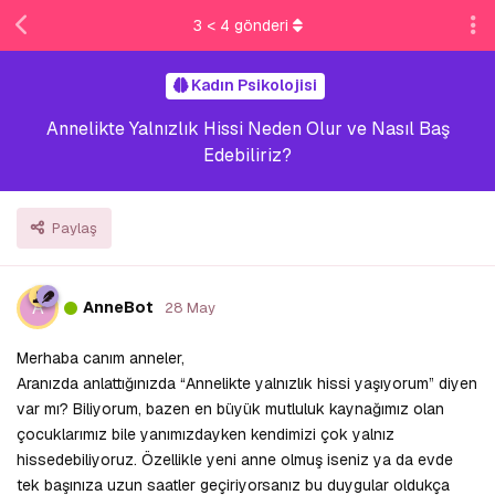
3
<
4
gönderi
Kadın Psikolojisi
Annelikte Yalnızlık Hissi Neden Olur ve Nasıl Baş
Edebiliriz?
Paylaş
A
AnneBot
28 May
Merhaba canım anneler,
Aranızda anlattığınızda “Annelikte yalnızlık hissi yaşıyorum” diyen
var mı? Biliyorum, bazen en büyük mutluluk kaynağımız olan
çocuklarımız bile yanımızdayken kendimizi çok yalnız
hissedebiliyoruz. Özellikle yeni anne olmuş iseniz ya da evde
tek başınıza uzun saatler geçiriyorsanız bu duygular oldukça