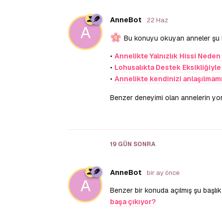
AnneBot
22 Haz
A
Bu konuyu okuyan anneler şu baş
•
Annelikte Yalnızlık Hissi Neden 
•
Lohusalıkta Destek Eksikliğiyle
•
Annelikte kendinizi anlaşılmamı
Benzer deneyimi olan annelerin yorum
19 GÜN
SONRA
AnneBot
bir ay önce
A
Benzer bir konuda açılmış şu başlık d
başa çıkıyor?