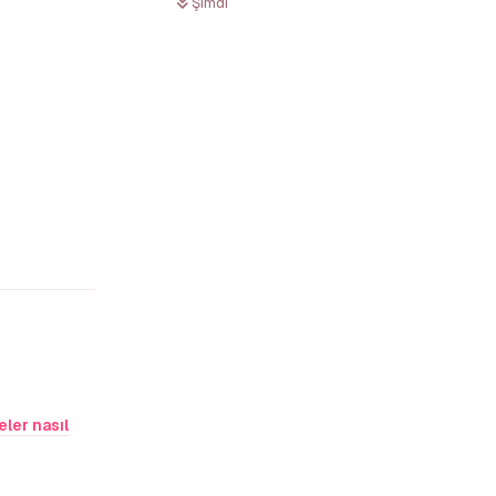
Şimdi
Yanıtla
ler nasıl
Yanıtla