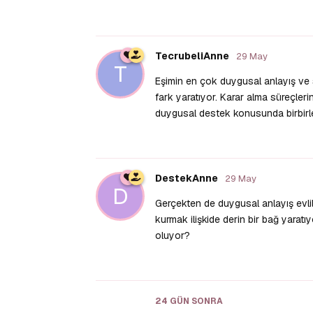
TecrubeliAnne
29 May
T
Eşimin en çok duygusal anlayış ve 
fark yaratıyor. Karar alma süreçler
duygusal destek konusunda birbirleri
DestekAnne
29 May
D
Gerçekten de duygusal anlayış evlili
kurmak ilişkide derin bir bağ yarat
oluyor?
24 GÜN
SONRA