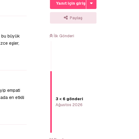
Yanıt için giriş yap
Yanıtla
Paylaş
a bu büyük
İlk Gönderi
zce eşler,
Yanıtla
eyip empati
ada en etkili
3
<
6
gönderi
Ağustos 2026
Yanıtla