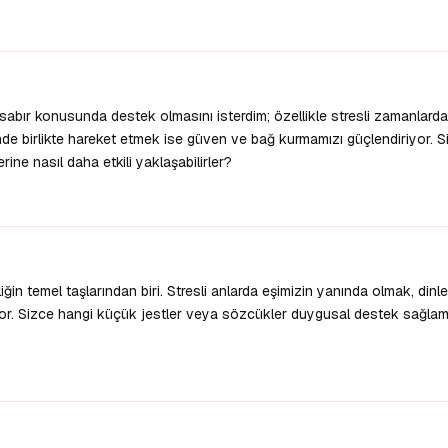
sabır konusunda destek olmasını isterdim; özellikle stresli zamanlard
inde birlikte hareket etmek ise güven ve bağ kurmamızı güçlendiriyor. Si
ne nasıl daha etkili yaklaşabilirler?
ğin temel taşlarından biri. Stresli anlarda eşimizin yanında olmak, dinl
ıyor. Sizce hangi küçük jestler veya sözcükler duygusal destek sağlam