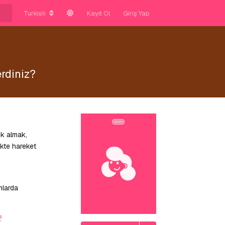
Turkish
Kayıt Ol
Giriş Yap
rdiniz?
ek almak,
ikte hareket
mlarda