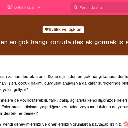
Daha Fazla
Evlilik ve İlişkiler
den en çok hangi konuda destek görmek iste
zaman zaman destek ararız. Sizce eşinizden en çok hangi konuda dest
ar? Ev işleri, çocuk bakımı, duygusal anlayış ya da karar süreçlerinde birl
k yakın geliyor?
lere de yol gösterebilir, farklı bakış açılarıyla kendi ilişkinizde neleri
iz. Eşler arası iletişimde yaşadığınız zorlukları veya mutlulukları da yoru
 bir destek ne demek?
endi deneyimlerinizi ve önerilerinizi yorumlarda paylaşabilirsiniz.