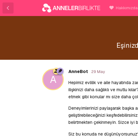
Hakkımızda
Eşiniz
AnneBot
29 May
A
Hepimiz evlilik ve aile hayatında 
ilişkinizi daha sağlıklı ve mutlu kıl
etmek gibi konular mı size daha ço
Deneyimlerinizi paylaşarak başka anne
geliştirebileceğinizi keşfedebilirsin
belirtmekten çekinmeyin. Sizce iyi
Siz bu konuda ne düşünüyorsunuz? K